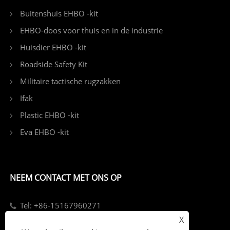
Buitenshuis EHBO -kit
EHBO-doos voor thuis en in de industrie
Huisdier EHBO -kit
Roadside Safety Kit
Militaire tactische rugzakken
Ifak
Plastic EHBO -kit
Eva EHBO -kit
NEEM CONTACT MET ONS OP
Tel: +86-15167960271
X
E-mailen: info@kebonfirstaid.com