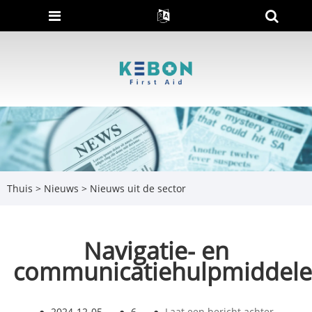
Thuis
>
Nieuws
>
Nieuws uit de sector
Navigatie- en
communicatiehulpmiddel
●
2024-12-05
●
6
●
Laat een bericht achter