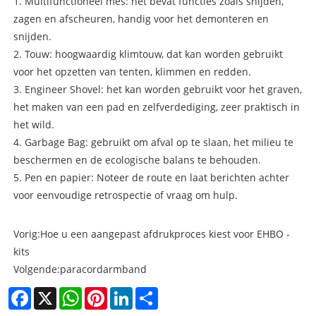
1. Multifunctioneel mes: het bevat functies zoals snijden,
zagen en afscheuren, handig voor het demonteren en
snijden.
2. Touw: hoogwaardig klimtouw, dat kan worden gebruikt
voor het opzetten van tenten, klimmen en redden.
3. Engineer Shovel: het kan worden gebruikt voor het graven,
het maken van een pad en zelfverdediging, zeer praktisch in
het wild.
4. Garbage Bag: gebruikt om afval op te slaan, het milieu te
beschermen en de ecologische balans te behouden.
5. Pen en papier: Noteer de route en laat berichten achter
voor eenvoudige retrospectie of vraag om hulp.
Vorig:
Hoe u een aangepast afdrukproces kiest voor EHBO -
kits
Volgende:
paracordarmband
Facebook
X
WhatsApp
Pinterest
LinkedIn
Share