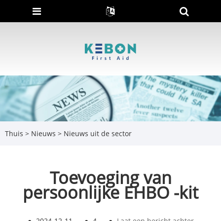
Thuis
>
Nieuws
>
Nieuws uit de sector
Toevoeging van
persoonlijke EHBO -kit
●
2024-12-11
●
4
●
Laat een bericht achter