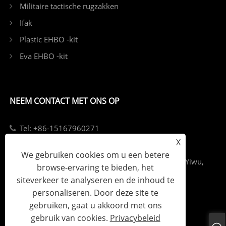
Militaire tactische rugzakken
Ifak
Plastic EHBO -kit
Eva EHBO -kit
NEEM CONTACT MET ONS OP
Tel: +86-15167960271
X
E-mailen: info@kebonfirstaid.com
We gebruiken cookies om u een betere
Add: Jiangdong Industriepark, Jiangdong Street, Yiwu,
browse-ervaring te bieden, het
China.
siteverkeer te analyseren en de inhoud te
personaliseren. Door deze site te
gebruiken, gaat u akkoord met ons
gebruik van cookies.
Privacybeleid
Links
Sitemap
RSS
XML
Privacybeleid