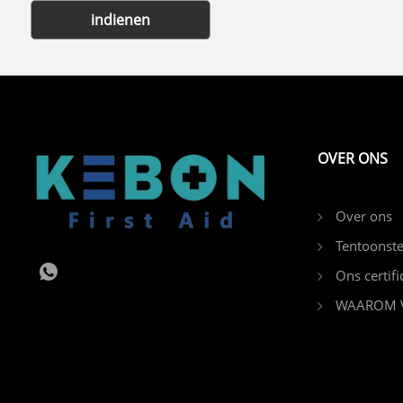
indienen
OVER ONS
Over ons
Tentoonste
Ons certifi
WAAROM V