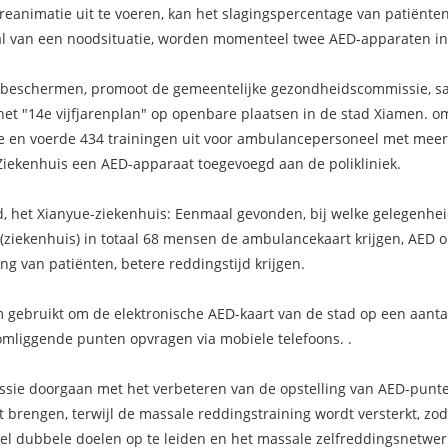
reanimatie uit te voeren, kan het slagingspercentage van patiënte
val van een noodsituatie, worden momenteel twee AED-apparaten ing
e beschermen, promoot de gemeentelijke gezondheidscommissie, sa
 het "14e vijfjarenplan" op openbare plaatsen in de stad Xiamen. 
 toe en voerde 434 trainingen uit voor ambulancepersoneel met me
 Ziekenhuis een AED-apparaat toegevoegd aan de polikliniek.
d, het Xianyue-ziekenhuis: Eenmaal gevonden, bij welke gelegenhei
(ziekenhuis) in totaal 68 mensen de ambulancekaart krijgen, AED o
g van patiënten, betere reddingstijd krijgen.
m gebruikt om de elektronische AED-kaart van de stad op een aanta
mliggende punten opvragen via mobiele telefoons. .
ie doorgaan met het verbeteren van de opstelling van AED-punten,
 brengen, terwijl de massale reddingstraining wordt versterkt, zod
l dubbele doelen op te leiden en het massale zelfreddingsnetwer