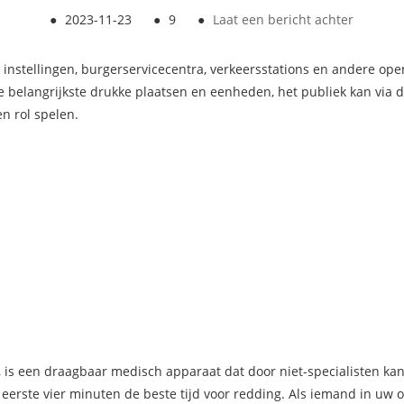
●
2023-11-23
●
9
●
Laat een bericht achter
en instellingen, burgerservicecentra, verkeersstations en andere 
e belangrijkste drukke plaatsen en eenheden, het publiek kan via d
n rol spelen.
, is een draagbaar medisch apparaat dat door niet-specialisten k
 eerste vier minuten de beste tijd voor redding. Als iemand in uw 