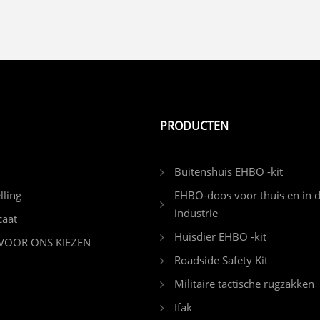
PRODUCTEN
Buitenshuis EHBO -kit
lling
EHBO-doos voor thuis en in 
industrie
caat
Huisdier EHBO -kit
OOR ONS KIEZEN
Roadside Safety Kit
Militaire tactische rugzakken
Ifak