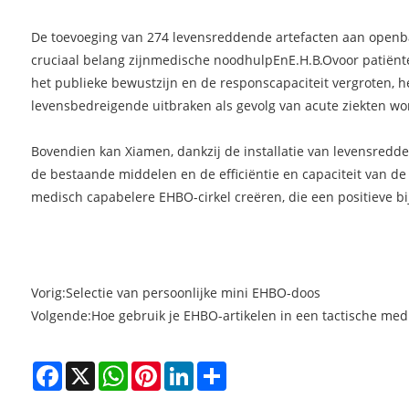
De toevoeging van 274 levensreddende artefacten aan openba
cruciaal belang zijn
medische noodhulp
En
E.H.B.O
voor patiënt
het publieke bewustzijn en de responscapaciteit vergroten, h
levensbedreigende uitbraken als gevolg van acute ziekten wo
Bovendien kan Xiamen, dankzij de installatie van levensredd
de bestaande middelen en de efficiëntie en capaciteit van de
medisch capabelere EHBO-cirkel creëren, die een positieve b
Vorig:
Selectie van persoonlijke mini EHBO-doos
Volgende:
Hoe gebruik je EHBO-artikelen in een tactische med
Facebook
X
WhatsApp
Pinterest
LinkedIn
Share