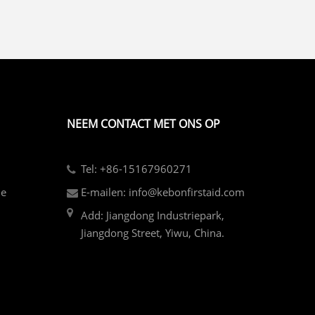
NEEM CONTACT MET ONS OP
Tel: +86-15167960271
de
E-mailen: info@kebonfirstaid.com
Add: Jiangdong Industriepark,
Jiangdong Street, Yiwu, China.