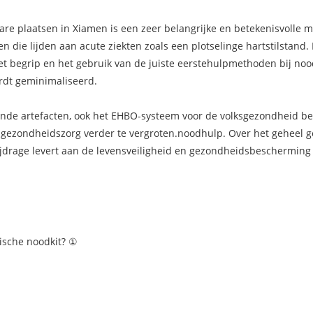
re plaatsen in Xiamen is een zeer belangrijke en betekenisvolle
en die lijden aan acute ziekten zoals een plotselinge hartstilstand
et begrip en het gebruik van de juiste eerstehulpmethoden bij nood
rdt geminimaliseerd.
ende artefacten, ook het EHBO-systeem voor de volksgezondheid be
 gezondheidszorg verder te vergroten.
noodhulp
. Over het geheel
ijdrage levert aan de levensveiligheid en gezondheidsbescherming
ische noodkit? ①