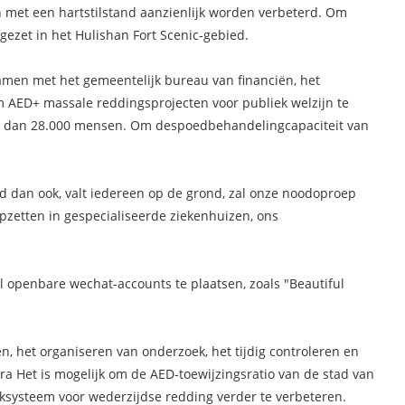
n met een hartstilstand aanzienlijk worden verbeterd. Om
ezet in het Hulishan Fort Scenic-gebied.
men met het gemeentelijk bureau van financiën, het
om AED+ massale reddingsprojecten voor publiek welzijn te
er dan 28.000 mensen. Om de
spoedbehandeling
capaciteit van
d dan ook, valt iedereen op de grond, zal onze noodoproep
pzetten in gespecialiseerde ziekenhuizen, ons
l openbare wechat-accounts te plaatsen, zoals "Beautiful
 het organiseren van onderzoek, het tijdig controleren en
ra Het is mogelijk om de AED-toewijzingsratio van de stad van
ksysteem voor wederzijdse redding verder te verbeteren.