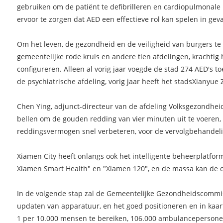
gebruiken om de patiënt te defibrilleren en cardiopulmonale 
ervoor te zorgen dat AED een effectieve rol kan spelen in ge
Om het leven, de gezondheid en de veiligheid van burgers t
gemeentelijke rode kruis en andere tien afdelingen, krachtig
configureren. Alleen al vorig jaar voegde de stad 274 AED's
de psychiatrische afdeling, vorig jaar heeft het stadsXianyue
Chen Ying, adjunct-directeur van de afdeling Volksgezondhei
bellen om de gouden redding van vier minuten uit te voeren, 
reddingsvermogen snel verbeteren, voor de vervolgbehandelin
Xiamen City heeft onlangs ook het intelligente beheerplatfor
Xiamen Smart Health" en "Xiamen 120", en de massa kan de o
In de volgende stap zal de Gemeentelijke Gezondheidscommiss
updaten van apparatuur, en het goed positioneren en in kaart
1 per 10.000 mensen te bereiken, 106.000 ambulancepersonee