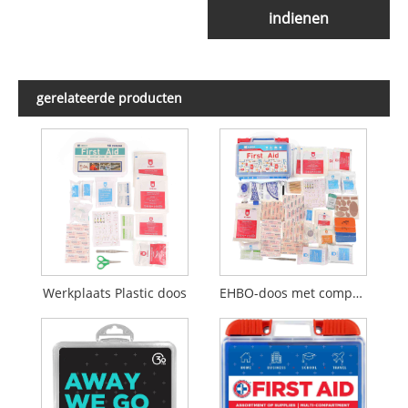
indienen
gerelateerde producten
Werkplaats Plastic doos
EHBO-doos met compartimenten