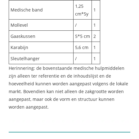
1,25
Medische band
1
cm*5y
Mollevel
/
1
Gaaskussen
5*5 cm
2
Karabijn
5,6 cm
1
Sleutelhanger
/
1
Herinnering: de bovenstaande medische hulpmiddelen
zijn alleen ter referentie en de inhoudslijst en de
hoeveelheid kunnen worden aangepast volgens de lokale
markt. Bovendien kan niet alleen de zakgrootte worden
aangepast, maar ook de vorm en structuur kunnen
worden aangepast.
Plastic Outdoor Medical Box
Display