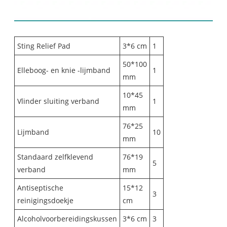
Inhoudslijst:
Sting Relief Pad
3*6 cm
1
50*100
Elleboog- en knie -lijmband
1
mm
10*45
Vlinder sluiting verband
1
mm
76*25
Lijmband
10
mm
Standaard zelfklevend
76*19
5
verband
mm
Antiseptische
15*12
3
reinigingsdoekje
cm
Alcoholvoorbereidingskussen
3*6 cm
3