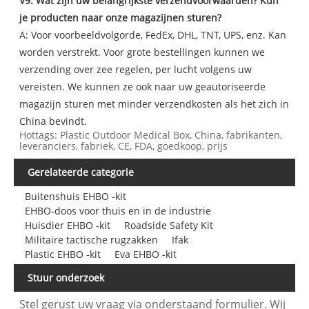
V9: Wat zijn uw belangrijkste verzendvoorwaarden? Kun
je producten naar onze magazijnen sturen?
A: Voor voorbeeldvolgorde, FedEx, DHL, TNT, UPS, enz. Kan
worden verstrekt. Voor grote bestellingen kunnen we
verzending over zee regelen, per lucht volgens uw
vereisten. We kunnen ze ook naar uw geautoriseerde
magazijn sturen met minder verzendkosten als het zich in
China bevindt.
Hottags: Plastic Outdoor Medical Box, China, fabrikanten,
leveranciers, fabriek, CE, FDA, goedkoop, prijs
Gerelateerde categorie
Buitenshuis EHBO -kit
EHBO-doos voor thuis en in de industrie
Huisdier EHBO -kit
Roadside Safety Kit
Militaire tactische rugzakken
Ifak
Plastic EHBO -kit
Eva EHBO -kit
Stuur onderzoek
Stel gerust uw vraag via onderstaand formulier. Wij